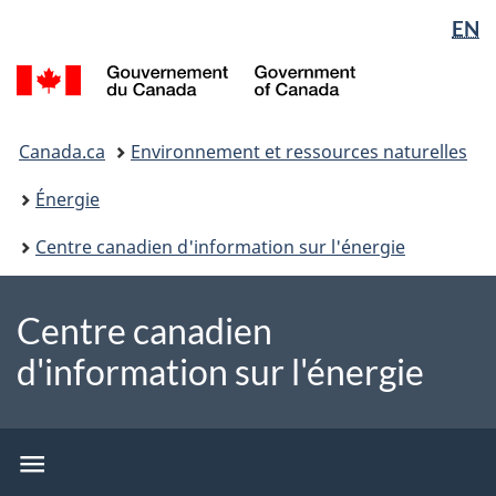
Sélection
WxT
EN
Passer
Passer
de
Language
au
à
/
la
switcher
contenu
la
Government
principal
version
langue
of
Vous
HTML
Canada
Canada.ca
Environnement et ressources naturelles
êtes
simplifiée
ici
Énergie
:
Centre canadien d'information sur l'énergie
Centre canadien
d'information sur l'énergie
CCEI
menu
CCEI