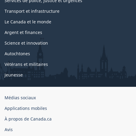
Services de police, justice et urgences
Transport et infrastructure
Le Canada et le monde
Argent et finances
Science et innovation
Autochtones
Vétérans et militaires
Jeunesse
Organisation
Médias sociaux
du
Applications mobiles
gouvernement
du
À propos de Canada.ca
Canada
Avis