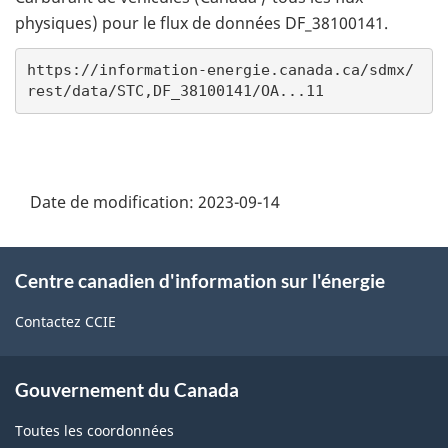
physiques) pour le flux de données DF_38100141.
https://
information-energie.canada.ca/sdmx/
rest/data/STC,DF_38100141/OA...11
Date de modification:
2023-09-14
À
Centre canadien d'information sur l'énergie
propos
de
Contactez CCIE
ce
site
Gouvernement du Canada
Toutes les coordonnées